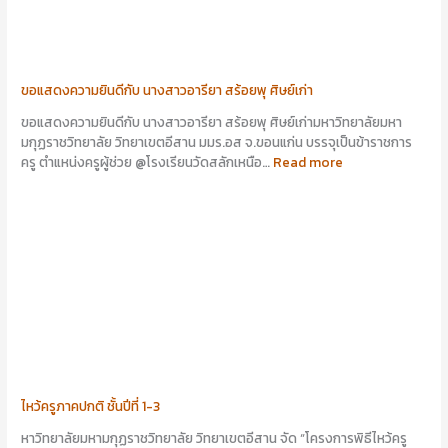
ขอแสดงความยินดีกับ นางสาวอารียา สร้อยพุ ศิษย์เก่า
ขอแสดงความยินดีกับ นางสาวอารียา สร้อยพุ ศิษย์เก่ามหาวิทยาลัยมหา
มกุฏราชวิทยาลัย วิทยาเขตอีสาน มมร.อส จ.ขอนแก่น บรรจุเป็นข้าราชการ
ครู ตำแหน่งครูผู้ช่วย @โรงเรียนวัดสลักเหนือ…
Read more
ไหว้ครูภาคปกติ ชั้นปีที่ 1-3
หาวิทยาลัยมหามกุฏราชวิทยาลัย วิทยาเขตอีสาน จัด “โครงการพิธีไหว้ครู