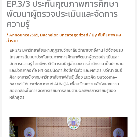
EP.3/3 ประกันคุณภาพการศึกษา
อ
อ
นั
า
พัฒนาผู้ตรวจประเมินและจัดการ
ญ
รี
ญ
ย
ความรู้
า
า
ไ
ส
/
Announce2565
,
Bachelor
,
Uncategorized
/ By
คัมภีรภาพ คง
ป
ร้
สำรวย
ป
อ
ะ
ย
EP.3/3 มหาวิทยาลัยมหามกุฏราชวิทยาลัย วิทยาเขตอีสาน ได้จัดอบรม
ศิ
พุ
โครงการสัมมนาประกันคุณภาพการศึกษาพัฒนาผู้ตรวจประเมินและ
ษ
ศิ
จัดการความรู้ โดยมีพระสิริสารเมธี ผู้อำนวยการสำนักงาน เป็นประธาน
ย์
ษ
และมีวิทยากร คือ ผศ.ดร.ปนัดดา สังข์ศรีแก้ว และ ผศ.ดร. ปวีณา ขันธ์
เ
ย์
ศิลา อาจารย์ จากมหาวิทยาลัยกาฬสินธุ์ เรื่อง แนวคิด Outcome-
ก่
เ
based Education เกณฑ์ AUN QA เพื่อสร้างความเข้าใจและความ
า
ก่
สอดคล้องในการจัดการเรียนการสอนตามผลลัพธ์การเรียนรู้ของ
า
หลักสูตร