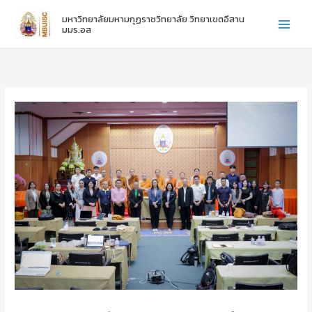
:
:
:
Skip
มหาวิทยาลัยมหามกุฏราชวิทยาลัย วิทยาเขตอีสาน
ไ
ข
ข
to
มมร.อส
ห
อ
อ
content
ว้
แ
แ
ค
ส
ส
รู
ด
ด
ภ
ง
ง
า
ค
ค
ค
ว
ว
ป
า
า
ก
ม
ม
ติ
ยิ
ยิ
ชั้
น
น
น
ดี
ดี
ปี
กั
กั
ที่
บ
บ
1
น
น
-
า
า
3
ง
ง
ส
ส
า
า
ว
ว