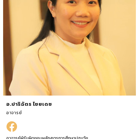
อ.ปาริฉัตร ไชยเดช
อาจารย์
อาจารย์ผู้รับผิดชอบหลักสูตรการศึกษาปฐมวัย