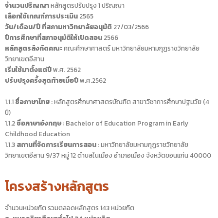
จำนวนปริญญา
หลักสูตรปรับปรุง 1 ปริญญา
เลือกใช้เกณฑ์การประเมิน
2565
วัน/เดือน/ปี ที่สภามหาวิทยาลัยอนุมัติ
27/03/2566
ปีการศึกษาที่สภาอนุมัติให้เปิดสอน
2566
หลักสูตรสังกัดคณะ
คณะศึกษาศาสตร์ มหาวิทยาลัยมหามกุฏราชวิทยาลัย
วิทยาเขตอีสาน
เริ่มใช้มาตั้งแต่ปี
พ.ศ. 2562
ปรับปรุงครั้งสุดท้ายเมื่อปี
พ.ศ.2562
1.1.1
ชื่อภาษาไทย
: หลักสูตรศึกษาศาสตรบัณฑิต สาขาวิชาการศึกษาปฐมวัย (4
ปี)
1.1.2
ชื่อภาษาอังกฤษ
: Bachelor of Education Program in Early
Childhood Education
1.1.3
สถานที่จัดการเรียนการสอน
: มหาวิทยาลัยมหามกุฏราชวิทยาลัย
วิทยาเขตอีสาน 9/37 หมู่ 12 ตำบลในเมือง อำเภอเมือง จังหวัดขอนแก่น 40000
โครงสร้างหลักสูตร
จำนวนหน่วยกิต รวมตลอดหลักสูตร 143 หน่วยกิต