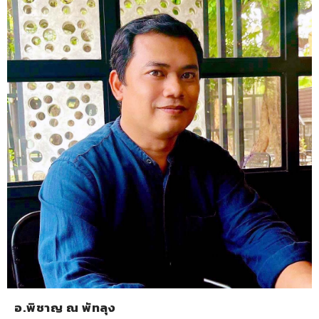
อ.พิชาญ ณ พัทลุง