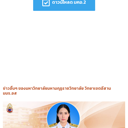
ดาวน์โหลด มคอ.2
ข่าวอื่นๆ ของมหาวิทยาลัยมหามกุฏราชวิทยาลัย วิทยาเขตอีสาน
มมร.อส