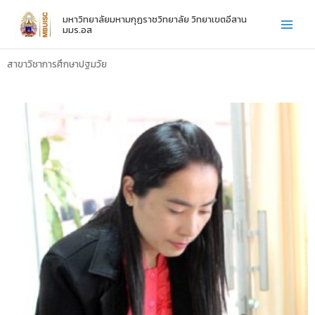
Skip
มหาวิทยาลัยมหามกุฏราชวิทยาลัย วิทยาเขตอีสาน
to
มมร.อส
content
สาขาวิชาการศึกษาปฐมวัย