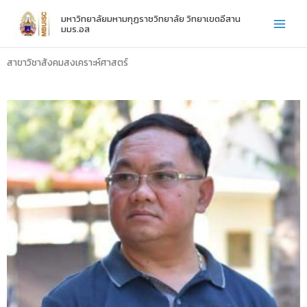
Skip
มหาวิทยาลัยมหามกุฏราชวิทยาลัย วิทยาเขตอีสาน
to
มมร.อส
content
สาขาวิชาสังคมสงเคราะห์ศาสตร์