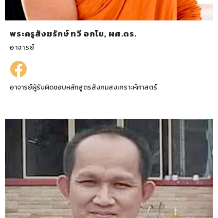
พระครูสังฆรักษ์ ทวี อภโย, ผศ.ดร.
อาจารย์
อาจารย์ผู้รับผิดชอบหลักสูตรสังคมสงเคราะห์ศาสตร์