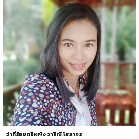
ว่าที่ร้อยตรีหญิง วาริณี โสภาจร