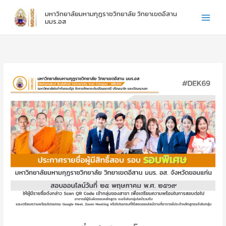
:
:
:
Skip
มหาวิทยาลัยมหามกุฏราชวิทยาลัย วิทยาเขตอีสาน
ไ
ข
ข
to
มมร.อส
ห
อ
อ
content
ว้
แ
แ
ค
ส
ส
รู
ด
ด
ภ
ง
ง
า
ค
ค
ค
ว
ว
ป
า
า
ก
ม
ม
ติ
ยิ
ยิ
ชั้
น
น
น
ดี
ดี
ปี
กั
กั
ที่
บ
บ
1
น
น
-
า
า
3
ง
ง
ส
ส
า
า
ว
ว