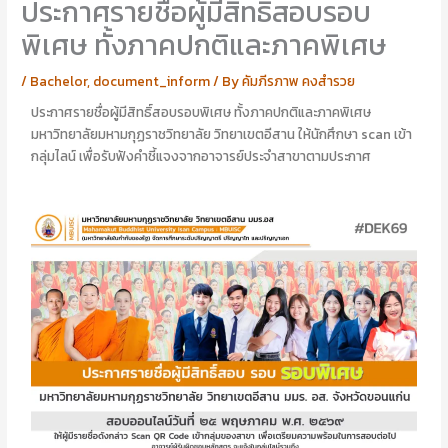
ประกาศรายชื่อผู้มีสิทธิ์สอบรอบ
อ
อ
นั
า
พิเศษ ทั้งภาคปกติและภาคพิเศษ
ญ
รี
ญ
ย
/
Bachelor
,
document_inform
/ By
คัมภีรภาพ คงสำรวย
า
า
ไ
ส
ประกาศรายชื่อผู้มีสิทธิ์สอบรอบพิเศษ ทั้งภาคปกติและภาคพิเศษ
ป
ร้
มหาวิทยาลัยมหามกุฏราชวิทยาลัย วิทยาเขตอีสาน ให้นักศึกษา scan เข้า
ป
อ
กลุ่มไลน์ เพื่อรับฟังคำชี้แจงจากอาจารย์ประจำสาขาตามประกาศ
ะ
ย
ศิ
พุ
ษ
ศิ
ย์
ษ
เ
ย์
ก่
เ
า
ก่
า