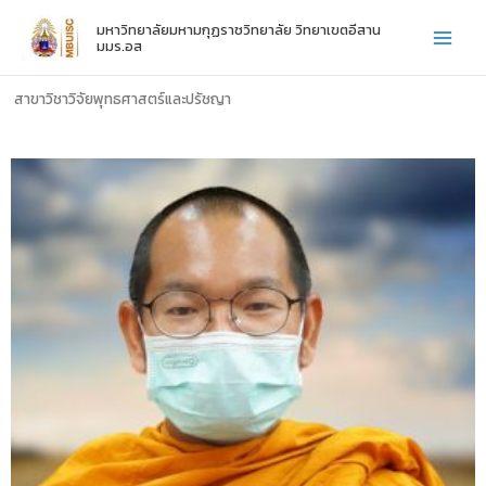
Skip
มหาวิทยาลัยมหามกุฏราชวิทยาลัย วิทยาเขตอีสาน
to
มมร.อส
content
สาขาวิชาวิจัยพุทธศาสตร์และปรัชญา