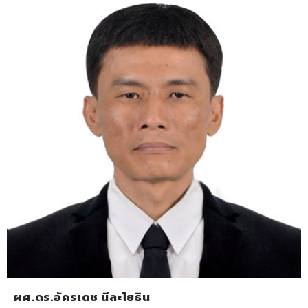
ผศ.ดร.อัครเดช นีละโยธิน