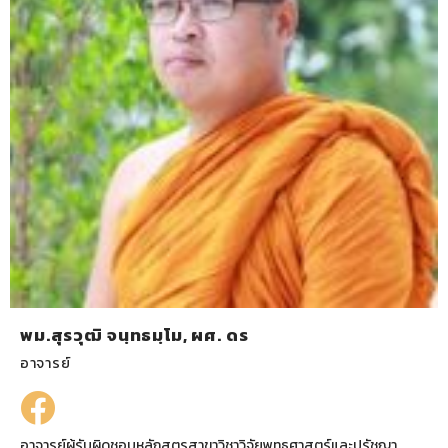
พม.สุรวุฒิ จนฺทธมฺโม, ผศ. ดร
อาจารย์
อาจารย์ผู้รับผิดชอบหลักสูตรสาขาวิชาวิจัยพุทธศาสตร์และปรัชญา