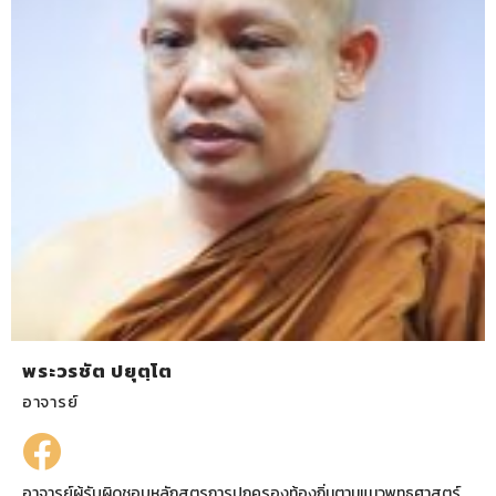
พระวรชัต ปยุตฺโต
อาจารย์
อาจารย์ผู้รับผิดชอบหลักสูตรการปกครองท้องถิ่นตามแนวพุทธศาสตร์