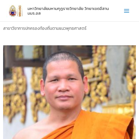
Skip
มหาวิทยาลัยมหามกุฏราชวิทยาลัย วิทยาเขตอีสาน
to
มมร.อส
content
สาขาวิชาการปกครองท้องถิ่นตามแนวพุทธศาสตร์