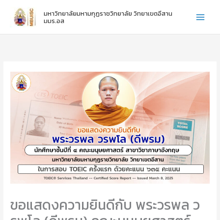
:
:
:
Skip
มหาวิทยาลัยมหามกุฏราชวิทยาลัย วิทยาเขตอีสาน
ไ
ข
ข
to
มมร.อส
ห
อ
อ
content
ว้
แ
แ
ค
ส
ส
รู
ด
ด
ภ
ง
ง
า
ค
ค
ค
ว
ว
ป
า
า
ก
ม
ม
ติ
ยิ
ยิ
ชั้
น
น
น
ดี
ดี
ปี
กั
กั
ที่
บ
บ
1
น
น
-
า
า
3
ง
ง
ส
ส
ขอแสดงความยินดีกับ พระวรพล ว
า
า
ว
ว