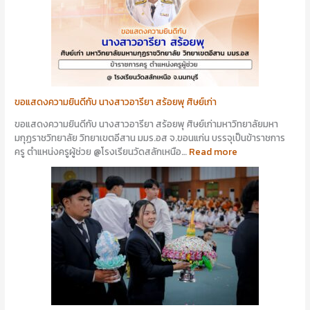
ขอแสดงความยินดีกับ นางสาวอารียา สร้อยพุ ศิษย์เก่า
ขอแสดงความยินดีกับ นางสาวอารียา สร้อยพุ ศิษย์เก่ามหาวิทยาลัยมหา
มกุฏราชวิทยาลัย วิทยาเขตอีสาน มมร.อส จ.ขอนแก่น บรรจุเป็นข้าราชการ
ครู ตำแหน่งครูผู้ช่วย @โรงเรียนวัดสลักเหนือ…
Read more