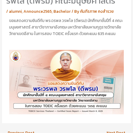
รพโล (ดีพรม) คณะมนุษยศาสตร์
อ
อ
นั
า
/
alumni
,
Announce2565
,
Bachelor
/ By
คัมภีรภาพ คงสำรวย
ญ
รี
ญ
ย
ขอแสดงความยินดีกับ พระวรพล วรพโล (ดีพรม) นักศึกษาชั้นปีที่ 4 คณะ
า
า
มนุษยศาสตร์ สาขาวิชาภาษาอังกฤษ มหาวิทยาลัยมหามกุฏราชวิทยาลัย
ไ
ส
วิทยาเขตอีสาน ในการสอบ TOEIC ครั้งแรก ด้วยคะแนน 635 คะแนน
ป
ร้
ป
อ
ะ
ย
ศิ
พุ
ษ
ศิ
ย์
ษ
เ
ย์
ก่
เ
า
ก่
า
←
Previous Post
Next Post
→