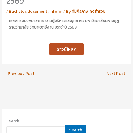
2569
อ
อ
นั
า
/
Bachelor
,
document_inform
/ By
คัมภีรภาพ คงสำรวย
ญ
รี
ญ
ย
เอกสารมอบหมายภาระงานผู้บริหารและบุคลากร มหาวิทยาลัยมหามกุฏ
า
า
ราชวิทยาลัย วิทยาเขตอีสาน ประจำปี 2569
ไ
ส
ป
ร้
ป
อ
ะ
ย
ดาวน์โหลด
ศิ
พุ
ษ
ศิ
ย์
ษ
เ
ย์
←
Previous Post
Next Post
→
ก่
เ
า
ก่
า
Search
Search