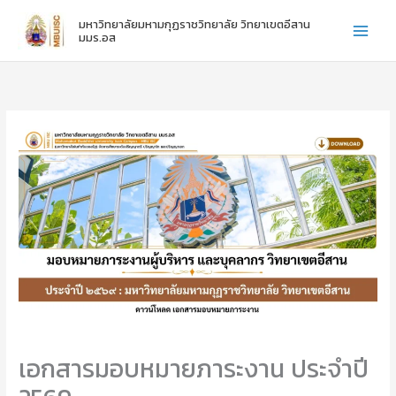
:
:
:
Skip
มหาวิทยาลัยมหามกุฏราชวิทยาลัย วิทยาเขตอีสาน
ไ
ข
ข
to
มมร.อส
ห
อ
อ
content
ว้
แ
แ
ค
ส
ส
รู
ด
ด
ภ
ง
ง
า
ค
ค
ค
ว
ว
ป
า
า
ก
ม
ม
ติ
ยิ
ยิ
ชั้
น
น
น
ดี
ดี
ปี
กั
กั
ที่
บ
บ
1
น
น
-
า
า
3
ง
ง
ส
ส
เอกสารมอบหมายภาระงาน ประจำปี
า
า
ว
ว