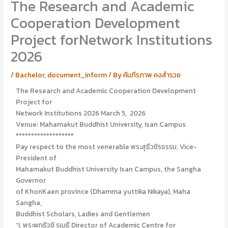
The Research and Academic
อ
อ
นั
า
Cooperation Development
ญ
รี
ญ
ย
Project forNetwork Institutions
า
า
2026
ไ
ส
ป
ร้
ป
อ
/
Bachelor
,
document_inform
/ By
คัมภีรภาพ คงสำรวย
ะ
ย
The Research and Academic Cooperation Development
ศิ
พุ
Project for
ษ
ศิ
ย์
ษ
Network Institutions 2026 March 5, 2026
เ
ย์
Venue: Mahamakut Buddhist University, Isan Campus
ก่
เ
*******************
า
ก่
Pay respect to the most venerable พระสุธีวชิรธรรม, Vice-
า
President of
Mahamakut Buddhist University Isan Campus, the Sangha
Governor
of KhonKaen province (Dhamma yuttika Nikaya), Maha
Sangha,
Buddhist Scholars, Ladies and Gentlemen
“I, พระพุทธิวชิ รเมธี Director of Academic Centre for