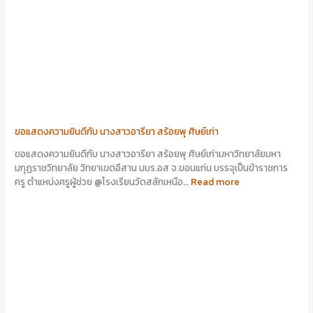
ขอแสดงความยินดีกับ นางสาวอารียา สร้อยพุ ศิษย์เก่า
ขอแสดงความยินดีกับ นางสาวอารียา สร้อยพุ ศิษย์เก่ามหาวิทยาลัยมหา
มกุฏราชวิทยาลัย วิทยาเขตอีสาน มมร.อส จ.ขอนแก่น บรรจุเป็นข้าราชการ
ครู ตำแหน่งครูผู้ช่วย @โรงเรียนวัดสลักเหนือ…
Read more