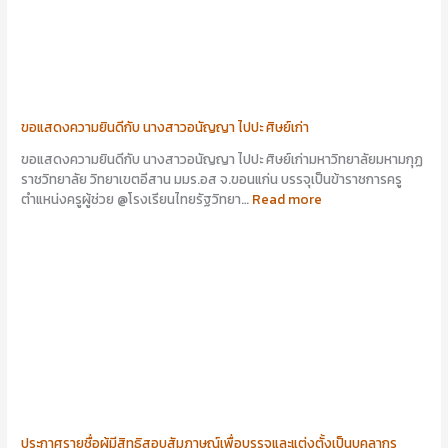
ขอแสดงความยินดีกับ นางสาวอนัญญา ไปปะ ศิษย์เก่า
ขอแสดงความยินดีกับ นางสาวอนัญญา ไปปะ ศิษย์เก่ามหาวิทยาลัยมหามกุฏ
ราชวิทยาลัย วิทยาเขตอีสาน มมร.อส จ.ขอนแก่น บรรจุเป็นข้าราชการครู
ตำแหน่งครูผู้ช่วย @โรงเรียนไทยรัฐวิทยา…
Read more
ประกาศรายชื่อผู้มีสิทธิสอบสัมภาษณ์เพื่อบรรจุและแต่งตั้งเป็นบุคลากร