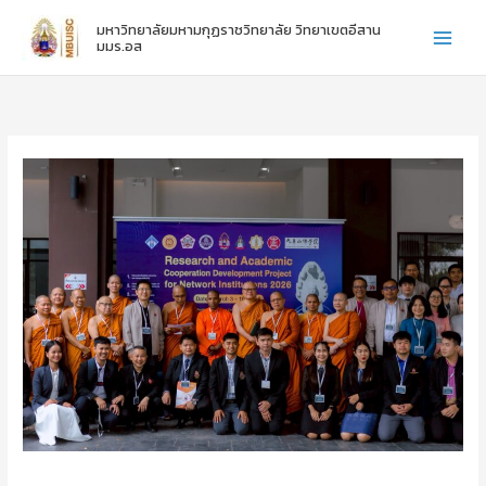
:
:
:
Skip
มหาวิทยาลัยมหามกุฏราชวิทยาลัย วิทยาเขตอีสาน
ไ
ข
ข
to
มมร.อส
ห
อ
อ
content
ว้
แ
แ
ค
ส
ส
รู
ด
ด
ภ
ง
ง
า
ค
ค
ค
ว
ว
ป
า
า
ก
ม
ม
ติ
ยิ
ยิ
ชั้
น
น
น
ดี
ดี
ปี
กั
กั
ที่
บ
บ
1
น
น
-
า
า
3
ง
ง
ส
ส
า
า
ว
ว