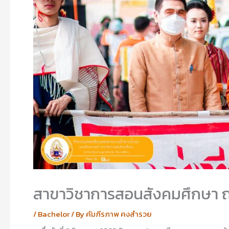
สาขาวิชาการสอนสังคมศึกษา 
/
Bachelor
/ By
คัมภีรภาพ คงสำรวย