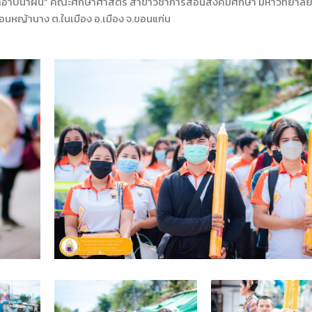
ยผ้าอาบน้ำฝน” คณะศึกษาศาสตร์ สาขาวิชาการสอนสังคมศึกษา มหาวิทยาลั
หญ้านาง ต.ในเมือง อ.เมือง จ.ขอนแก่น