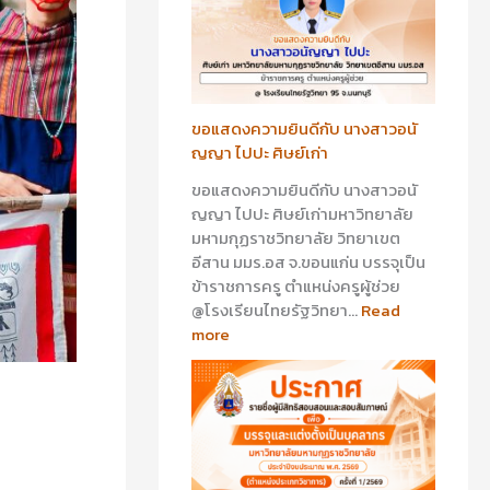
า
า
ว
ว
อ
อ
นั
า
ญ
รี
ญ
ย
ขอแสดงความยินดีกับ นางสาวอนั
า
า
ญญา ไปปะ ศิษย์เก่า
ไ
ส
ขอแสดงความยินดีกับ นางสาวอนั
ป
ร้
ญญา ไปปะ ศิษย์เก่ามหาวิทยาลัย
ป
อ
มหามกุฏราชวิทยาลัย วิทยาเขต
ะ
ย
อีสาน มมร.อส จ.ขอนแก่น บรรจุเป็น
ศิ
พุ
ข้าราชการครู ตำแหน่งครูผู้ช่วย
ษ
ศิ
@โรงเรียนไทยรัฐวิทยา…
Read
ย์
ษ
more
เ
ย์
ก่
เ
า
ก่
า