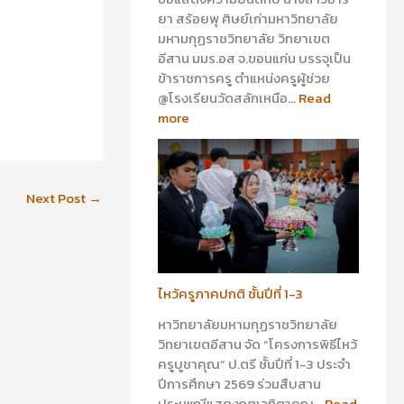
ยา สร้อยพุ ศิษย์เก่ามหาวิทยาลัย
มหามกุฏราชวิทยาลัย วิทยาเขต
อีสาน มมร.อส จ.ขอนแก่น บรรจุเป็น
ข้าราชการครู ตำแหน่งครูผู้ช่วย
@โรงเรียนวัดสลักเหนือ…
Read
more
Next Post
→
ไหว้ครูภาคปกติ ชั้นปีที่ 1-3
หาวิทยาลัยมหามกุฏราชวิทยาลัย
วิทยาเขตอีสาน จัด “โครงการพิธีไหว้
ครูบูชาคุณ” ป.ตรี ชั้นปีที่ 1-3 ประจำ
ปีการศึกษา 2569 ร่วมสืบสาน
ประเพณีแสดงกตเวทิตาคุณ…
Read