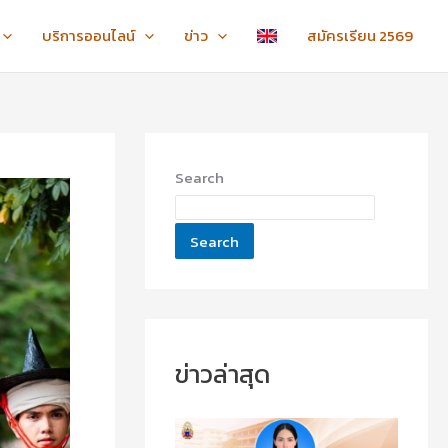
:
:
:
ข
ข
ไ
บริการออนไลน์
ข่าว
สมัครเรียน 2569
อ
อ
ห
แ
แ
ว้
ส
ส
ค
ด
ด
รู
ง
ง
ภ
ค
ค
า
Search
ว
ว
ค
า
า
ป
ม
ม
ก
Search
ยิ
ยิ
ติ
น
น
ชั้
ดี
ดี
น
กั
กั
ปี
บ
บ
ที่
น
น
1
ข่าวล่าสุด
า
า
-
ง
ง
3
ส
ส