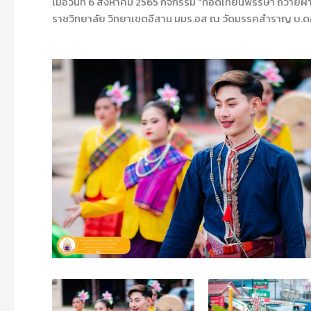
เมื่อวันที่ 6 สิงหาคม 2565 กิจกรรม “ทอดเทียนพรรษา ถวา
ราชวิทยาลัย วิทยาเขตอีสาน มมร.อส ณ วัดมรรคสำราญ บ.ดอน