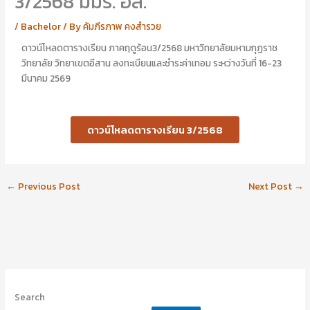
3/2568 มมร. อส.
อ
อ
นั
า
/
Bachelor
/ By
คัมภีรภาพ คงสำรวย
ญ
รี
ญ
ย
ดาวน์โหลดตารางเรียน ภาคฤดูร้อน3/2568 มหาวิทยาลัยมหามกุฏราช
า
า
วิทยาลัย วิทยาเขตอีสาน ลงทะเบียนและชำระค่าเทอม ระหว่างวันที่ 16-23
ไ
ส
มีนาคม 2569
ป
ร้
ป
อ
ะ
ย
ศิ
พุ
ดาวน์โหลดตารางเรียน 3/2568
ษ
ศิ
ย์
ษ
เ
ย์
ก่
เ
←
Previous Post
Next Post
→
า
ก่
า
Search