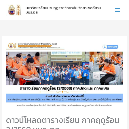
:
:
:
Skip
มหาวิทยาลัยมหามกุฏราชวิทยาลัย วิทยาเขตอีสาน
ไ
ข
ข
to
มมร.อส
ห
อ
อ
content
ว้
แ
แ
ค
ส
ส
รู
ด
ด
ภ
ง
ง
า
ค
ค
ค
ว
ว
ป
า
า
ก
ม
ม
ติ
ยิ
ยิ
ชั้
น
น
น
ดี
ดี
ปี
กั
กั
ที่
บ
บ
1
น
น
-
า
า
3
ง
ง
ส
ส
ดาวน์โหลดตารางเรียน ภาคฤดูร้อน
า
า
ว
ว