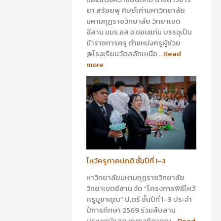
ยา สร้อยพุ ศิษย์เก่ามหาวิทยาลัย
มหามกุฏราชวิทยาลัย วิทยาเขต
อีสาน มมร.อส จ.ขอนแก่น บรรจุเป็น
ข้าราชการครู ตำแหน่งครูผู้ช่วย
@โรงเรียนวัดสลักเหนือ…
Read
more
ไหว้ครูภาคปกติ ชั้นปีที่ 1-3
หาวิทยาลัยมหามกุฏราชวิทยาลัย
วิทยาเขตอีสาน จัด “โครงการพิธีไหว้
ครูบูชาคุณ” ป.ตรี ชั้นปีที่ 1-3 ประจำ
ปีการศึกษา 2569 ร่วมสืบสาน
ประเพณีแสดงกตเวทิตาคุณ…
Read