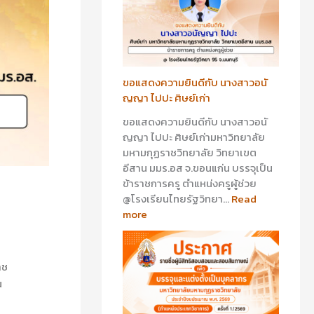
า
า
ว
ว
อ
อ
นั
า
ญ
รี
ญ
ย
ขอแสดงความยินดีกับ นางสาวอนั
า
า
ญญา ไปปะ ศิษย์เก่า
ไ
ส
ขอแสดงความยินดีกับ นางสาวอนั
ป
ร้
ญญา ไปปะ ศิษย์เก่ามหาวิทยาลัย
ป
อ
มหามกุฏราชวิทยาลัย วิทยาเขต
ะ
ย
อีสาน มมร.อส จ.ขอนแก่น บรรจุเป็น
ศิ
พุ
ข้าราชการครู ตำแหน่งครูผู้ช่วย
ษ
ศิ
@โรงเรียนไทยรัฐวิทยา…
Read
ย์
ษ
more
เ
ย์
ก่
เ
า
ก่
า
าช
น