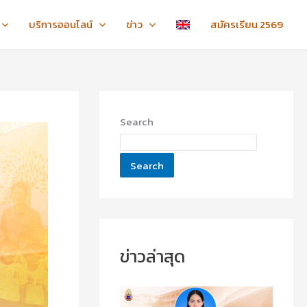
:
:
:
ข
ข
ไ
บริการออนไลน์
ข่าว
สมัครเรียน 2569
อ
อ
ห
แ
แ
ว้
ส
ส
ค
ด
ด
รู
ง
ง
ภ
ค
ค
า
Search
ว
ว
ค
า
า
ป
ม
ม
ก
Search
ยิ
ยิ
ติ
น
น
ชั้
ดี
ดี
น
กั
กั
ปี
บ
บ
ที่
น
น
1
ข่าวล่าสุด
า
า
-
ง
ง
3
ส
ส