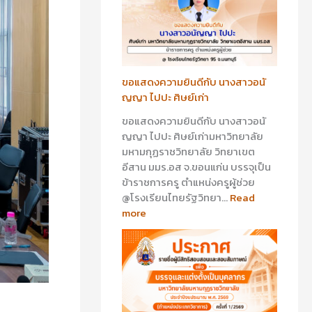
า
า
ว
ว
อ
อ
นั
า
ญ
รี
ญ
ย
ขอแสดงความยินดีกับ นางสาวอนั
า
า
ญญา ไปปะ ศิษย์เก่า
ไ
ส
ขอแสดงความยินดีกับ นางสาวอนั
ป
ร้
ญญา ไปปะ ศิษย์เก่ามหาวิทยาลัย
ป
อ
มหามกุฏราชวิทยาลัย วิทยาเขต
ะ
ย
อีสาน มมร.อส จ.ขอนแก่น บรรจุเป็น
ศิ
พุ
ข้าราชการครู ตำแหน่งครูผู้ช่วย
ษ
ศิ
@โรงเรียนไทยรัฐวิทยา…
Read
ย์
ษ
more
เ
ย์
ก่
เ
า
ก่
า