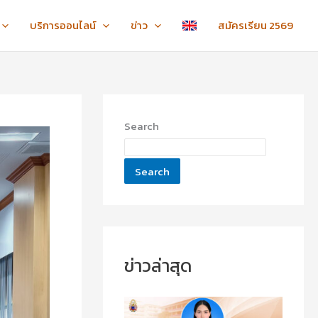
:
:
:
ข
ข
ไ
บริการออนไลน์
ข่าว
สมัครเรียน 2569
อ
อ
ห
แ
แ
ว้
ส
ส
ค
ด
ด
รู
ง
ง
ภ
ค
ค
า
Search
ว
ว
ค
า
า
ป
ม
ม
ก
Search
ยิ
ยิ
ติ
น
น
ชั้
ดี
ดี
น
กั
กั
ปี
บ
บ
ที่
น
น
1
ข่าวล่าสุด
า
า
-
ง
ง
3
ส
ส