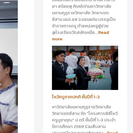
ยา สร้อยพุ ศิษย์เก่ามหาวิทยาลัย
มหามกุฏราชวิทยาลัย วิทยาเขต
อีสาน มมร.อส จ.ขอนแก่น บรรจุเป็น
ข้าราชการครู ตำแหน่งครูผู้ช่วย
@โรงเรียนวัดสลักเหนือ…
Read
more
ไหว้ครูภาคปกติ ชั้นปีที่ 1-3
หาวิทยาลัยมหามกุฏราชวิทยาลัย
วิทยาเขตอีสาน จัด “โครงการพิธีไหว้
ครูบูชาคุณ” ป.ตรี ชั้นปีที่ 1-3 ประจำ
ปีการศึกษา 2569 ร่วมสืบสาน
ประเพณีแสดงกตเวทิตาคุณ…
Read