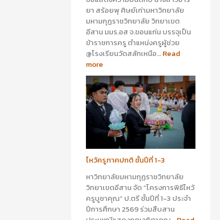
ยา สร้อยพุ ศิษย์เก่ามหาวิทยาลัย
มหามกุฏราชวิทยาลัย วิทยาเขต
อีสาน มมร.อส จ.ขอนแก่น บรรจุเป็น
ข้าราชการครู ตำแหน่งครูผู้ช่วย
@โรงเรียนวัดสลักเหนือ…
Read
more
ไหว้ครูภาคปกติ ชั้นปีที่ 1-3
หาวิทยาลัยมหามกุฏราชวิทยาลัย
วิทยาเขตอีสาน จัด “โครงการพิธีไหว้
ครูบูชาคุณ” ป.ตรี ชั้นปีที่ 1-3 ประจำ
ปีการศึกษา 2569 ร่วมสืบสาน
ประเพณีแสดงกตเวทิตาคุณ…
Read