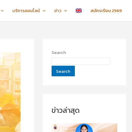
:
:
:
ข
ข
ไ
บริการออนไลน์
ข่าว
สมัครเรียน 2569
อ
อ
ห
แ
แ
ว้
ส
ส
ค
ด
ด
รู
ง
ง
ภ
ค
ค
า
Search
ว
ว
ค
า
า
ป
ม
ม
ก
Search
ยิ
ยิ
ติ
น
น
ชั้
ดี
ดี
น
กั
กั
ปี
บ
บ
ที่
น
น
1
ข่าวล่าสุด
า
า
-
ง
ง
3
ส
ส