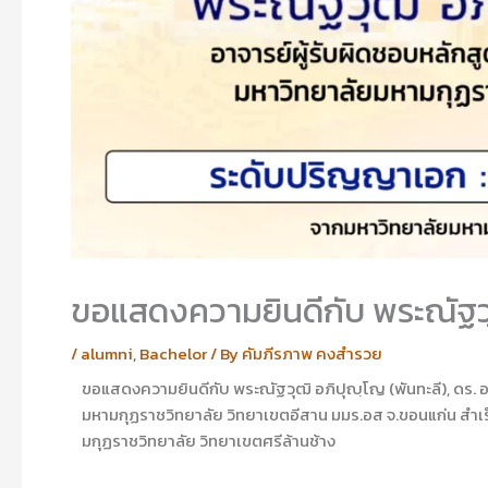
ขอแสดงความยินดีกับ พระณัฐวุฒ
/
alumni
,
Bachelor
/ By
คัมภีรภาพ คงสำรวย
ขอแสดงความยินดีกับ พระณัฐวุฒิ อภิปุญฺโญ (พันทะลี), ดร. 
มหามกุฏราชวิทยาลัย วิทยาเขตอีสาน มมร.อส จ.ขอนแก่น สำ
มกุฏราชวิทยาลัย วิทยาเขตศรีล้านช้าง