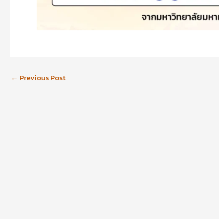
←
Previous Post