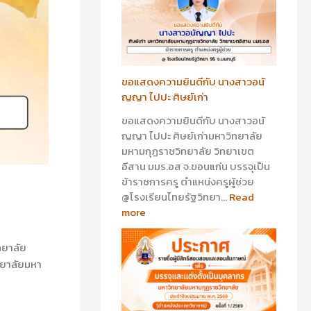
า
า
ว
ว
อ
อ
นั
า
ญ
รี
ญ
ย
ขอแสดงความยินดีกับ นางสาวอนั
า
า
ญญา ไปปะ ศิษย์เก่า
ไ
ส
ขอแสดงความยินดีกับ นางสาวอนั
ป
ร้
ญญา ไปปะ ศิษย์เก่ามหาวิทยาลัย
ป
อ
มหามกุฏราชวิทยาลัย วิทยาเขต
ะ
ย
อีสาน มมร.อส จ.ขอนแก่น บรรจุเป็น
ศิ
พุ
ข้าราชการครู ตำแหน่งครูผู้ช่วย
ษ
ศิ
@โรงเรียนไทยรัฐวิทยา…
Read
ย์
ษ
more
เ
ย์
ก่
เ
า
ก่
ทยาลัย
า
ทยาลัยมหา