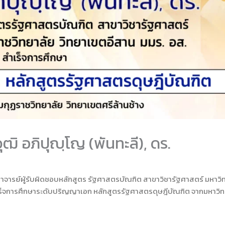
ิ อภิปุญฺโญ (พันทะลี), ดร.
อาจารย์ผู้รับผิดชอบหลักสูตร รัฐศาสตรบัณฑิต สาขาวิชารัฐศาสตร์ มหาวิ
เร็จการศึกษาระดับปริญญาเอก หลักสูตรรัฐศาสตรดุษฎีบัณฑิต จากมหาวิ