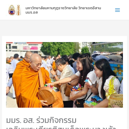
:
:
:
Skip
มหาวิทยาลัยมหามกุฏราชวิทยาลัย วิทยาเขตอีสาน
ไ
ข
ข
to
มมร.อส
ห
อ
อ
content
ว้
แ
แ
ค
ส
ส
รู
ด
ด
ภ
ง
ง
า
ค
ค
ค
ว
ว
ป
า
า
ก
ม
ม
ติ
ยิ
ยิ
ชั้
น
น
น
ดี
ดี
ปี
กั
กั
ที่
บ
บ
1
น
น
-
า
า
3
ง
ง
ส
ส
มมร. อส. ร่วมกิจกรรม
า
า
ว
ว