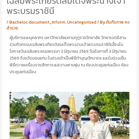
เฉลิมพระเกียรติสมเด็จพระนางเจ้า
อ
อ
นั
า
พระบรมราชินี
ญ
รี
ญ
ย
/
Bachelor
,
document_inform
,
Uncategorized
/ By
คัมภีรภาพ คง
า
า
สำรวย
ไ
ส
ป
ร้
ผู้บริหารและบุคลากร มหาวิทยาลัยมหามกุฏราชวิทยาลัย วิทยาเขตอีสาน
ป
อ
ร่วมกิจกรรมเฉลิมพระเกียรติสมเด็จพระนางเจ้าพระบรมราชินีเนื่องใน
ะ
ย
โอกาสวันเฉลิมพระชนมพรรษา 3 มิถุนายน 2569 วันอังคารที่ 3 มิถุนายน
ศิ
พุ
2569 จังหวัดขอนแก่น ในช่วงเช้าเป็นพิธีทำบุญตักบาตร และในช่วงเย็น
ษ
ศิ
พิธีถวายเครื่องราชสักการะและวางพานพุ่ม ณ ห้องประชุมแก่นเมือง ห้อง
ย์
ษ
ประชุมแก่นเมือง
เ
ย์
ก่
เ
า
ก่
า