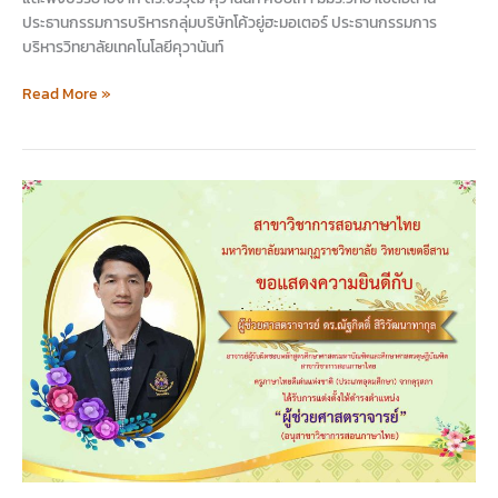
ประธานกรรมการบริหารกลุ่มบริษัทโค้วยู่ฮะมอเตอร์ ประธานกรรมการ
บริหารวิทยาลัยเทคโนโลยีคุวานันท์
Read More »
ขอ
แสดง
ความ
ยินดี
กับ
ผศ.ดร.ณัฐ
กิตติ์
สิริ
วัฒนา
ทา
กุล
ดำรง
ตำแหน่ง