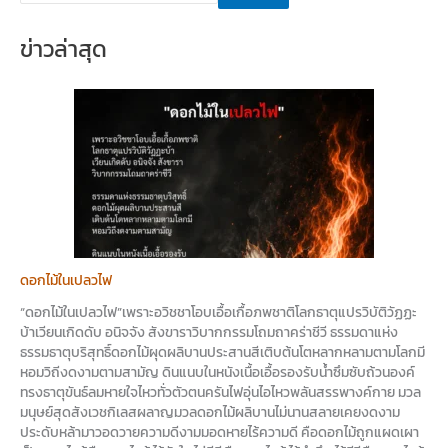
ข่าวล่าสุด
ดอกไม้ในเปลวไฟ
“ดอกไม้ในเปลวไฟ”เพราะอวิชชาโอบเอื้อเกื้อภพชาติโลกธาตุแปรวิบัติวัฏฏะ
บ้าเวียนเกิดดับ อนิจจัง สังขาราวิบากกรรมโถมถาคร่าชีวี ธรรมดาแห่ง
ธรรมธาตุบริสุทธิ์ดอกไม้ผุดผลิบานประสานสีเติบต้นโตหลากหลามตามโลกมี
หอมวิถีงดงามตามสามัญ ดินแนบในหนังเนื้อเอื้อรองรับน้ำซึมซับถ้วนองค์
ทรงธาตุขันธ์ลมหายใจไหวทั่วตัวตนครันไฟอุ่นไอไหวพลันสรรพางค์กาย มวล
มนุษย์สุดสังเวชกิเลสผลาญมวลดอกไม้ผลิบานไม่นานสลายเคยงดงาม
ประดับหล้ามาวอดวายความดีงามมอดหายไร้ความดี คือดอกไม้ถูกแผดเผา