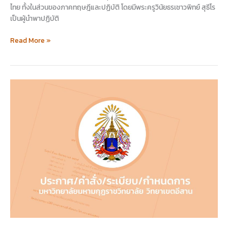
ไทย ทั้งในส่วนของภาคทฤษฎีและปฏิบัติ โดยมีพระครูวินัยธรเชาวพิทย์ สุธีโร
เป็นผู้นำพาปฏิบัติ
Read More »
กำหนดการ
อบรม
กรรมฐาน
ภาค
ปฏิบัติ
โท-
เอก
ครั้ง
ที่
1
ประจำ
ปี
2565