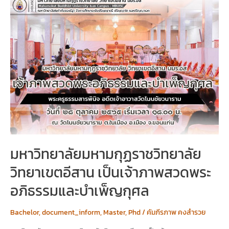
มหาวิทยาลัย
มหา
มกุฏ
ราช
วิทยาลัย
วิทยาเขต
อีสาน
เป็น
เจ้า
ภาพ
สวด
พระ
อภิธรรม
และ
มหาวิทยาลัยมหามกุฏราชวิทยาลัย
บำเพ็ญ
วิทยาเขตอีสาน เป็นเจ้าภาพสวดพระ
กุศล
อภิธรรมและบำเพ็ญกุศล
Bachelor
,
document_inform
,
Master
,
Phd
/
คัมภีรภาพ คงสำรวย