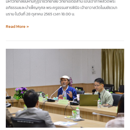
มหาวิทยาลัยมหามกุฏราชวิทยาลัย วิทยาเขตอีสาน เป็นเจ้าภาพสวดพระ
อภิธรรมและบำเพ็ญกุศล พระครูธรรมสารพินิจ เจ้าอาวาสวัดโนนชัยวนา
มราม ในวันที่ 28 ตุลาคม 2565 เวลา 18.00 น.
Read More »
สัมมนา
วิธี
วิทยา
ทางการ
สอน
วรรณคดี
ไทย
โท-
เอก