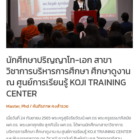
วิชาการ
บริหาร
การ
ศึกษา
ศึกษา
ดู
งาน
ณ
ศูนย์
นักศึกษาปริญญาโท-เอก สาขา
การ
วิชาการบริหารการศึกษา ศึกษาดูงาน
เรียน
รู้
ณ ศูนย์การเรียนรู้ KOJI TRAINING
KOJI
TRAINING
CENTER
CENTER
Master
,
Phd
/
คัมภีรภาพ คงสำรวย
เมื่อวันที่ 24 กันยายน 2565 พระครูสุธีจริยวัฒน์ ผศ.ดร พระครูธรรมาภิสมัย
ผศ.ดร. พระมหาศุภชัย สุภกิจฺโจ ผศ.ดร. ได้พานนักศึกษาสาขาวิชาการ
บริหารการศึกษา ศึกษาดูงาน ณ ศูนย์การเรียนรู้ KOJI TRAINING CENTER
และฟังบรรยายจาก ดร.จิรวุฒิ คุวานันท์ ศิษย์เก่า มมร.วิทยาเขตอีสาน