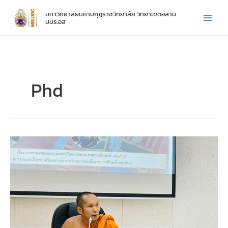
Skip
มหาวิทยาลัยมหามกุฏราชวิทยาลัย วิทยาเขตอีสาน
to
มมร.อส
content
Phd
ประชุม
งาน
บัณฑิต
วิทยาลัย
มมร.อส