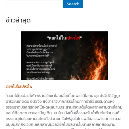
Search
ข่าวล่าสุด
ดอกไม้ในเปลวไฟ
“ดอกไม้ในเปลวไฟ”เพราะอวิชชาโอบเอื้อเกื้อภพชาติโลกธาตุแปรวิบัติวัฏฏะ
บ้าเวียนเกิดดับ อนิจจัง สังขาราวิบากกรรมโถมถาคร่าชีวี ธรรมดาแห่ง
ธรรมธาตุบริสุทธิ์ดอกไม้ผุดผลิบานประสานสีเติบต้นโตหลากหลามตามโลกมี
หอมวิถีงดงามตามสามัญ ดินแนบในหนังเนื้อเอื้อรองรับน้ำซึมซับถ้วนองค์
ทรงธาตุขันธ์ลมหายใจไหวทั่วตัวตนครันไฟอุ่นไอไหวพลันสรรพางค์กาย มวล
มนุษย์สุดสังเวชกิเลสผลาญมวลดอกไม้ผลิบานไม่นานสลายเคยงดงาม