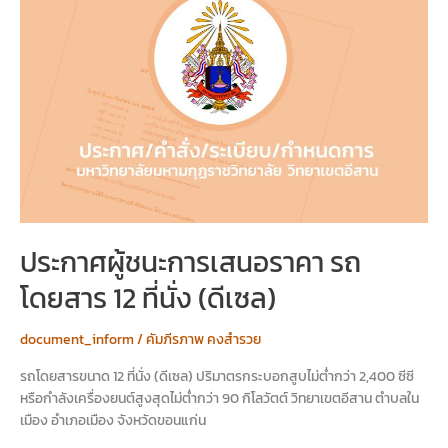
ชนะ
การ
เสนอ
ราคา
รถ
โดยสาร
12
ที่
นั่ง
(ดีเซล)
ประกาศผู้ชนะการเสนอราคา รถ
โดยสาร 12 ที่นั่ง (ดีเซล)
document_inform
/
คัมภีรภาพ คงสำรวย
รถโดยสารขนาด 12 ที่นั่ง (ดีเซล) ปริมาตรกระบอกสูบไม่ต่ำกว่า 2,400 ซีซี
หรือกำลังเครื่องยนต์สูงสุดไม่ต่ำกว่า 90 กิโลวัตต์ วิทยาเขตอีสาน ตำบลใน
เมือง อำเภอเมือง จังหวัดขอนแก่น