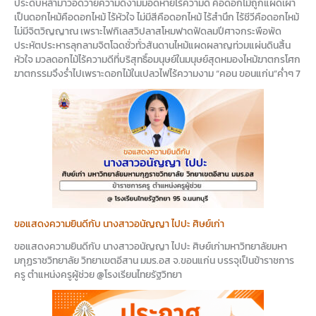
ประดับหล้ามาวอดวายความดีงามมอดหายไร้ความดี คือดอกไม้ถูกแผดเผา
เป็นดอกไหม้คือดอกไหม้ ไร้หัวใจ ไม่มีสีคือดอกไหม้ ไร้สำนึก ไร้ชีวีคือดอกไหม้
ไม่มีจิตวิญญาณ เพราะไฟกิเลสวิปลาสโหมฟาดฟัดลมปีศาจกระพือพัด
ประหัตประหารลุกลามจิตโฉดชั่วทั่วสันดานไหม้แผดผลาญท่วมแผ่นดินสิ้น
หัวใจ มวลดอกไม้ไร้ความดีที่บริสุทธิ์อมนุษย์ในมนุษย์สุดหมองไหม้ฆาตกรโศก
ฆาตกรรมจึงร่ำไปเพราะดอกไม้ในเปลวไฟไร้ความงาม “คอน ขอนแก่น”ค่ำๆ 7
ขอแสดงความยินดีกับ นางสาวอนัญญา ไปปะ ศิษย์เก่า
ขอแสดงความยินดีกับ นางสาวอนัญญา ไปปะ ศิษย์เก่ามหาวิทยาลัยมหา
มกุฏราชวิทยาลัย วิทยาเขตอีสาน มมร.อส จ.ขอนแก่น บรรจุเป็นข้าราชการ
ครู ตำแหน่งครูผู้ช่วย @โรงเรียนไทยรัฐวิทยา