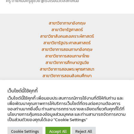
ครู ตำแหน่งครูผู้ช่วย @โรงเรียนวัดสลักเหนือ
สาขาวิชาภาษาอังกฤษ
สาขาวิชารัฐศาสตร์
สาขาวิชาสังคมสงเคราะห์ศาสตร์
สาขาวิชารัฐประศาสนศาสตร์
สาขาวิชาการสอนภาษาอังกฤษ
สาขาวิชาการสอนภาษาไทย
สาขาวิชาการศึกษาปฐมวัย
สาขาวิชาการสอนพระพุทธศาสนา
สาขาวิชาการสอนสังคมศึกษา
เว็บเก่า
เว็บไซต์นี้ใช้คุกกี้
เว็บไซต์นี้ใช้คุกกี้ เพื่อมอบประสบการณ์การใช้งานที่ดีให้กับท่าน และ
เพื่อพัฒนาคุณภาพการให้บริการเว็บไซต์ที่ตรงต่อความต้องการ
ของท่านมากยิ่งขึ้น ท่านสามารถทราบรายละเอียดเกี่ยวกับคุกกี้ได้ที่
นโยบายการคุ้มครองข้อมูลส่วนบุคคล และท่านสามารถจัดการความ
Facebook
Instagram
YouTube
เป็นส่วนตัวของคุณได้เอง "Cookie Settings"
Copyright © 2026 มหาวิทยาลัยมหามกุฏราชวิทยาลัย วิทยาเขตอีสาน มมร.อส |
Cookie Settings
Accept All
Reject All
บ้านเลขที่ 9/37 หมู่ 12 ต.ในเมือง อ.เมือง จ.ขอนแก่น 40000