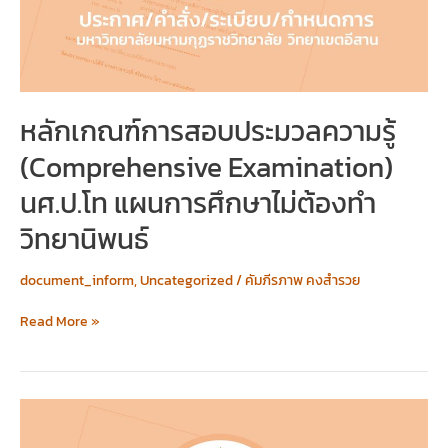
Examination)
นศ.ป.โท
แผนการ
ศึกษา
ไม่
ต้อง
หลักเกณฑ์การสอบประมวลความรู้
ทำ
(Comprehensive Examination)
วิทยานิพนธ์
นศ.ป.โท แผนการศึกษาไม่ต้องทำ
วิทยานิพนธ์
document_inform
,
Uncategorized
/
คัมภีรภาพ คงสำรวย
Read More »
ประกาศ
ผู้