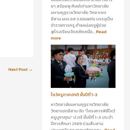
ยา สร้อยพุ ศิษย์เก่ามหาวิทยาลัย
มหามกุฏราชวิทยาลัย วิทยาเขต
อีสาน มมร.อส จ.ขอนแก่น บรรจุเป็น
ข้าราชการครู ตำแหน่งครูผู้ช่วย
@โรงเรียนวัดสลักเหนือ…
Read
more
Next Post
→
ไหว้ครูภาคปกติ ชั้นปีที่ 1-3
หาวิทยาลัยมหามกุฏราชวิทยาลัย
วิทยาเขตอีสาน จัด “โครงการพิธีไหว้
ครูบูชาคุณ” ป.ตรี ชั้นปีที่ 1-3 ประจำ
ปีการศึกษา 2569 ร่วมสืบสาน
ประเพณีแสดงกตเวทิตาคุณ…
Read