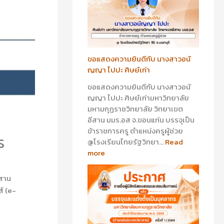
า
า
ว
ว
อ
อ
นั
า
ญ
รี
ญ
ย
ขอแสดงความยินดีกับ นางสาวอนั
า
า
ญญา ไปปะ ศิษย์เก่า
ไ
ส
ขอแสดงความยินดีกับ นางสาวอนั
ป
ร้
ญญา ไปปะ ศิษย์เก่ามหาวิทยาลัย
ป
อ
มหามกุฏราชวิทยาลัย วิทยาเขต
ะ
ย
อีสาน มมร.อส จ.ขอนแก่น บรรจุเป็น
ศิ
พุ
ข้าราชการครู ตำแหน่งครูผู้ช่วย
ษ
ศิ
ร
@โรงเรียนไทยรัฐวิทยา…
Read
ย์
ษ
more
เ
ย์
ก่
เ
า
ก่
ีสาน
า
์ (e-