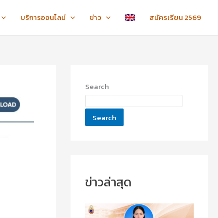
:
:
:
ข
ข
ไ
บริการออนไลน์
ข่าว
สมัครเรียน 2569
อ
อ
ห
แ
แ
ว้
ส
ส
ค
ด
ด
รู
ง
ง
ภ
ค
ค
า
Search
ว
ว
ค
า
า
ป
ม
ม
ก
Search
ยิ
ยิ
ติ
น
น
ชั้
ดี
ดี
น
กั
กั
ปี
บ
บ
ที่
น
น
1
ข่าวล่าสุด
า
า
-
ง
ง
3
ส
ส