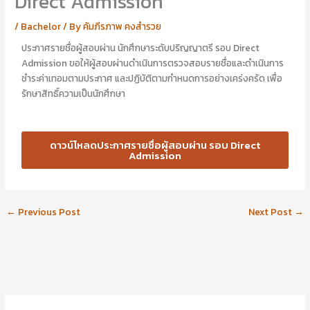
Direct Admission
อ
อ
นั
า
/
Bachelor
/ By
คัมภีรภาพ คงสำรวย
ญ
รี
ญ
ย
ประกาศรายชื่อผู้สอบผ่าน นักศึกษาระดับปริญญาตรี รอบ Direct
า
า
Admission ขอให้ผู้สอบผ่านดำเนินการตรวจสอบรายชื่อและดำเนินการ
ไ
ส
ชำระค่าเทอมตามประกาศ และปฏิบัติตามกำหนดการอย่างเคร่งครัด เพื่อ
ป
ร้
รักษาสิทธิ์ความเป็นนักศึกษา
ป
อ
ะ
ย
ศิ
พุ
ษ
ศิ
ดาวน์โหลดประกาศรายชื่อผู้สอบผ่าน รอบ Direct
ย์
ษ
Admission
เ
ย์
ก่
เ
า
ก่
า
←
Previous Post
Next Post
→