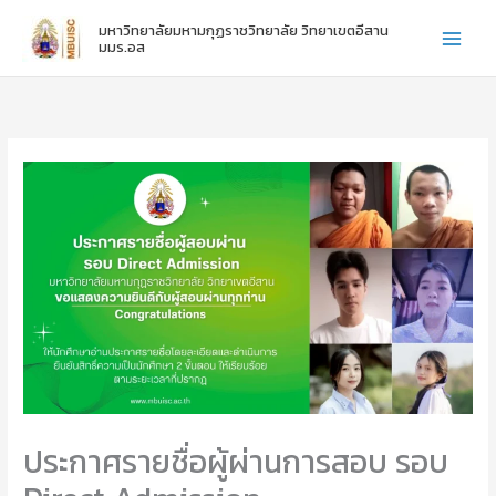
:
:
:
Skip
มหาวิทยาลัยมหามกุฏราชวิทยาลัย วิทยาเขตอีสาน
ไ
ข
ข
to
มมร.อส
ห
อ
อ
content
ว้
แ
แ
ค
ส
ส
รู
ด
ด
ภ
ง
ง
า
ค
ค
ค
ว
ว
ป
า
า
ก
ม
ม
ติ
ยิ
ยิ
ชั้
น
น
น
ดี
ดี
ปี
กั
กั
ที่
บ
บ
1
น
น
-
า
า
3
ง
ง
ส
ส
ประกาศรายชื่อผู้ผ่านการสอบ รอบ
า
า
ว
ว