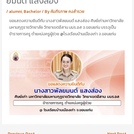
ยมนต์ แสงส่อง
อ
อ
นั
า
/
alumni
,
Bachelor
/ By
คัมภีรภาพ คงสำรวย
ญ
รี
ญ
ย
ขอแสดงความยินดีกับ นางสาวพัลยมนต์ แสงส่อง ศิษย์เก่ามหาวิทยาลัย
า
า
มหามกุฏราชวิทยาลัย วิทยาเขตอีสาน มมร.อส จ.ขอนแก่น บรรจุเป็น
ไ
ส
ข้าราชการครู ตำแหน่งครูผู้ช่วย @โรงเรียนบ้านเมืองเก่า จ.ขอนแก่น
ป
ร้
ป
อ
ะ
ย
ศิ
พุ
ษ
ศิ
ย์
ษ
เ
ย์
ก่
เ
า
ก่
า
←
Previous Post
Next Post
→