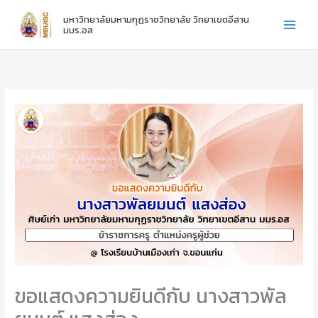
:
:
:
Skip
มหาวิทยาลัยมหามกุฏราชวิทยาลัย วิทยาเขตอีสาน
ไ
ข
ข
to
มมร.อส
ห
อ
อ
content
ว้
แ
แ
ค
ส
ส
รู
ด
ด
ภ
ง
ง
า
ค
ค
ค
ว
ว
ป
า
า
ก
ม
ม
ติ
ยิ
ยิ
ชั้
น
น
น
ดี
ดี
ปี
กั
กั
ที่
บ
บ
1
น
น
-
า
า
3
ง
ง
ส
ส
ขอแสดงความยินดีกับ นางสาวพัล
า
า
ว
ว