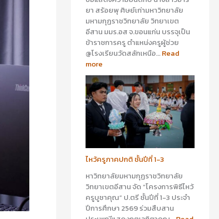
ยา สร้อยพุ ศิษย์เก่ามหาวิทยาลัย
มหามกุฏราชวิทยาลัย วิทยาเขต
อีสาน มมร.อส จ.ขอนแก่น บรรจุเป็น
ข้าราชการครู ตำแหน่งครูผู้ช่วย
@โรงเรียนวัดสลักเหนือ…
Read
more
ไหว้ครูภาคปกติ ชั้นปีที่ 1-3
หาวิทยาลัยมหามกุฏราชวิทยาลัย
วิทยาเขตอีสาน จัด “โครงการพิธีไหว้
ครูบูชาคุณ” ป.ตรี ชั้นปีที่ 1-3 ประจำ
ปีการศึกษา 2569 ร่วมสืบสาน
ประเพณีแสดงกตเวทิตาคุณ…
Read