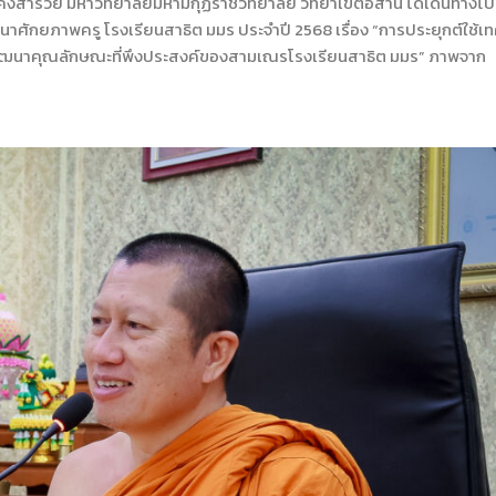
 คงสำรวย มหาวิทยาลัยมหามกุฏราชวิทยาลัย วิทยาเขตอีสาน ได้เดินทางไปท
าศักยภาพครู โรงเรียนสาธิต มมร ประจำปี 2568 เรื่อง “การประยุกต์ใช้เ
พัฒนาคุณลักษณะที่พึงประสงค์ของสามเณรโรงเรียนสาธิต มมร” ภาพจาก