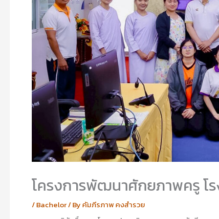
โครงการพัฒนาศักยภาพครู โรง
/
Bachelor
/ By
คัมภีรภาพ คงสำรวย