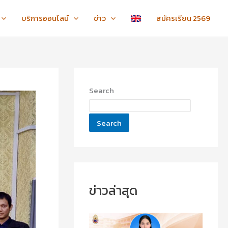
:
:
:
ข
ข
ไ
บริการออนไลน์
ข่าว
สมัครเรียน 2569
อ
อ
ห
แ
แ
ว้
ส
ส
ค
ด
ด
รู
ง
ง
ภ
ค
ค
า
Search
ว
ว
ค
า
า
ป
ม
ม
ก
Search
ยิ
ยิ
ติ
น
น
ชั้
ดี
ดี
น
กั
กั
ปี
บ
บ
ที่
น
น
1
ข่าวล่าสุด
า
า
-
ง
ง
3
ส
ส