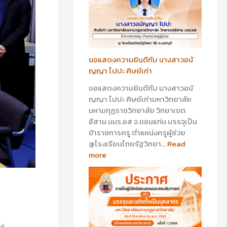
า
า
ว
ว
อ
อ
นั
า
ญ
รี
ญ
ย
ขอแสดงความยินดีกับ นางสาวอนั
า
า
ญญา ไปปะ ศิษย์เก่า
ไ
ส
ขอแสดงความยินดีกับ นางสาวอนั
ป
ร้
ญญา ไปปะ ศิษย์เก่ามหาวิทยาลัย
ป
อ
มหามกุฏราชวิทยาลัย วิทยาเขต
ะ
ย
อีสาน มมร.อส จ.ขอนแก่น บรรจุเป็น
ศิ
พุ
ข้าราชการครู ตำแหน่งครูผู้ช่วย
ษ
ศิ
@โรงเรียนไทยรัฐวิทยา…
Read
ย์
ษ
more
เ
ย์
ก่
เ
า
ก่
า